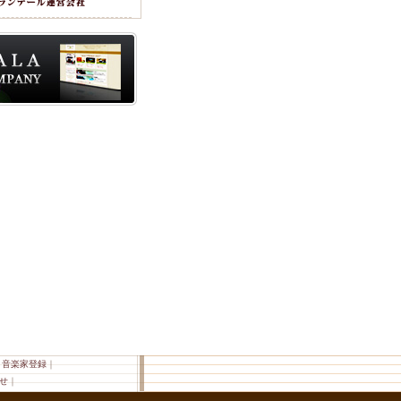
｜
音楽家登録
｜
せ
｜