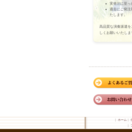
実発注に至っ
過去にご発注
たします。
高品質な演奏派遣を
しくお願いいたしま
｜
ホーム
｜
｜