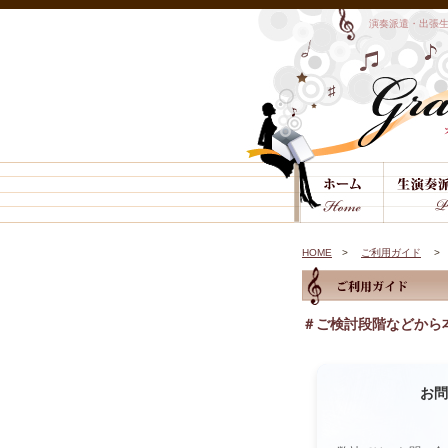
演奏派遣・出張
HOME
>
ご利用ガイド
> 
＃
ご検討段階などから
お問