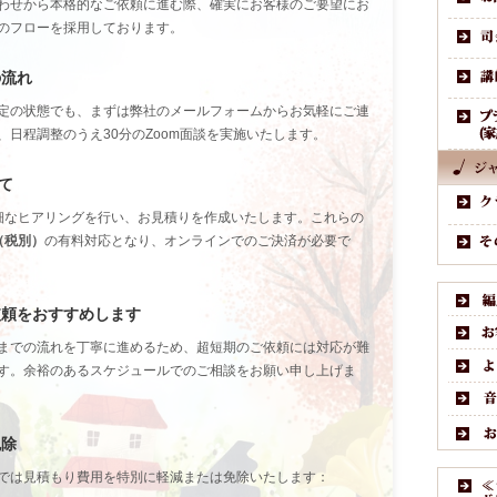
わせから本格的なご依頼に進む際、確実にお客様のご要望にお
のフローを採用しております。
の流れ
定の状態でも、まずは弊社のメールフォームからお気軽にご連
、日程調整のうえ30分のZoom面談を実施いたします。
て
詳細なヒアリングを行い、お見積りを作成いたします。これらの
円（税別）
の有料対応となり、オンラインでのご決済が必要で
依頼をおすすめします
までの流れを丁寧に進めるため、超短期のご依頼には対応が難
す。余裕のあるスケジュールでのご相談をお願い申し上げま
免除
では見積もり費用を特別に軽減または免除いたします：