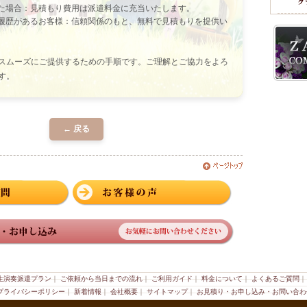
た場合：見積もり費用は派遣料金に充当いたします。
履歴があるお客様：信頼関係のもと、無料で見積もりを提供い
スムーズにご提供するための手順です。ご理解とご協力をよろ
す。
← 戻る
生演奏派遣プラン
｜
ご依頼から当日までの流れ
｜
ご利用ガイド
｜
料金について
｜
よくあるご質問
プライバシーポリシー
｜
新着情報
｜
会社概要
｜
サイトマップ
｜
お見積り・お申し込み・お問い合わ