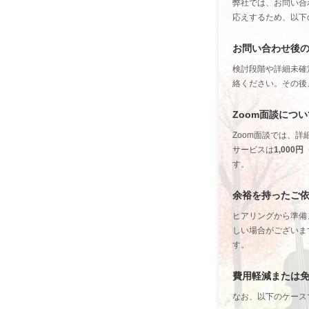
弊社では、お問い合
応えするため、以下
お問い合わせ後
検討段階や詳細未確
絡ください。その後
Zoom面談につい
Zoom面談では、
サービスは
1,000
す。
余裕を持ったご
ヒアリングから準備
しい場合がございま
す。
費用軽減または
なお、以下のケース